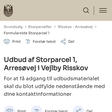
Tilbage til
Grundsalg
Storparceller
Risskov - Arresøvej
Formularside Storparcel 1
Print
Forstør tekst
Del
Udbud af Storparcel 1,
Arresøvej i Vejlby Risskov
For at få adgang til udbudsmaterialet
skal du blot udfylde nedenstående med
dine kontaktinformationer
Print
Forstør tekst
Del