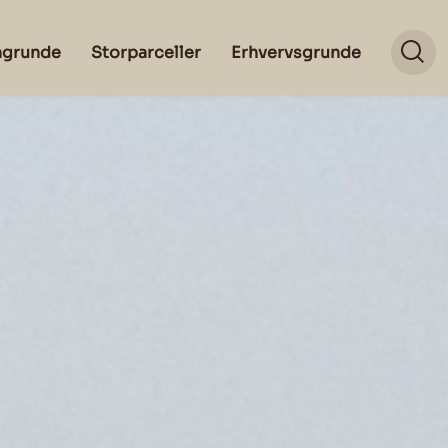
lagrunde
Storparceller
Erhvervsgrunde